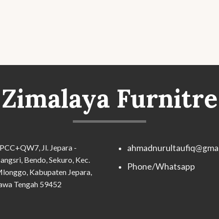
Zimalaya Furnitre
PCC+QW7, Jl. Jepara -
ahmadnurultaufiq@gmai
angsri, Bendo, Sekuro, Kec.
Phone/Whatsapp
longgo, Kabupaten Jepara,
awa Tengah 59452