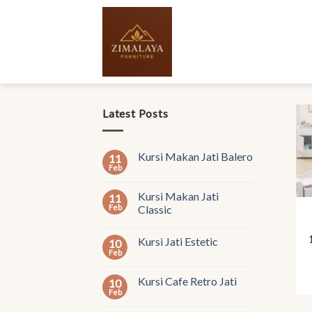
Skip
to
content
Latest Posts
Kursi Makan Jati Balero
11
Feb
Kursi Makan Jati
11
Feb
Classic
Kursi Jati Estetic
10
Feb
Kursi Cafe Retro Jati
10
Feb