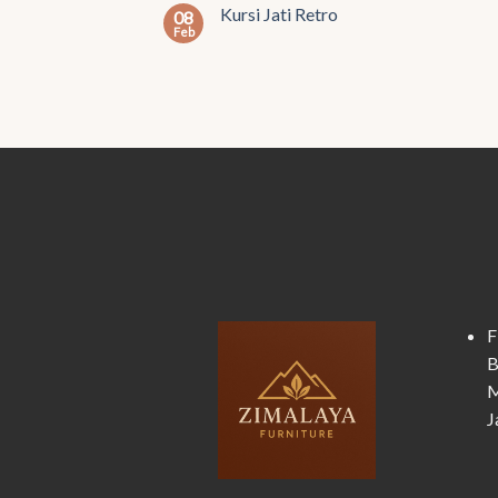
Kursi Jati Retro
08
Feb
F
B
M
J