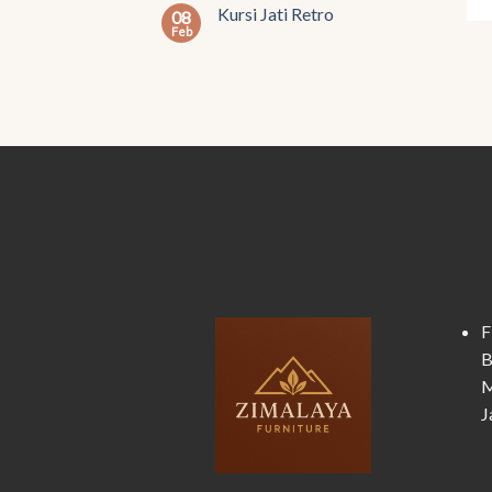
Kursi Jati Retro
08
Feb
F
B
M
J