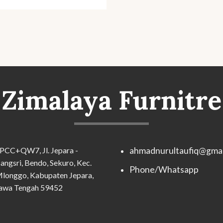
Zimalaya Furnitre
PCC+QW7, Jl. Jepara -
ahmadnurultaufiq@gmai
angsri, Bendo, Sekuro, Kec.
Phone/Whatsapp
longgo, Kabupaten Jepara,
awa Tengah 59452