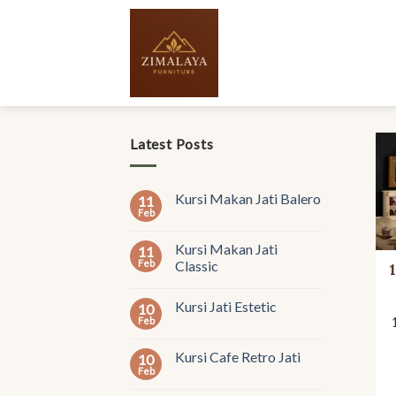
Skip
to
content
Latest Posts
Kursi Makan Jati Balero
11
Feb
Kursi Makan Jati
11
Feb
Classic
Kursi Jati Estetic
10
Feb
Kursi Cafe Retro Jati
10
Feb