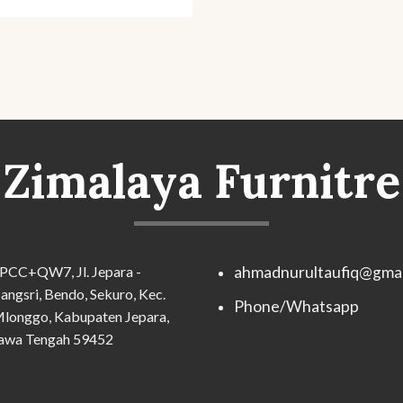
Zimalaya Furnitre
PCC+QW7, Jl. Jepara -
ahmadnurultaufiq@gmai
angsri, Bendo, Sekuro, Kec.
Phone/Whatsapp
longgo, Kabupaten Jepara,
awa Tengah 59452