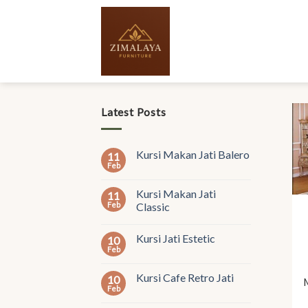
Skip
to
content
Latest Posts
Kursi Makan Jati Balero
11
Feb
Kursi Makan Jati
11
Feb
Classic
Kursi Jati Estetic
10
Feb
Kursi Cafe Retro Jati
10
Feb