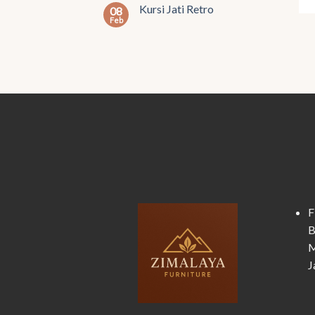
Kursi Jati Retro
08
Feb
F
B
M
J