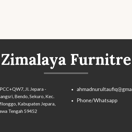
Zimalaya Furnitre
PCC+QW7, Jl. Jepara -
ahmadnurultaufiq@gmai
angsri, Bendo, Sekuro, Kec.
Phone/Whatsapp
longgo, Kabupaten Jepara,
awa Tengah 59452