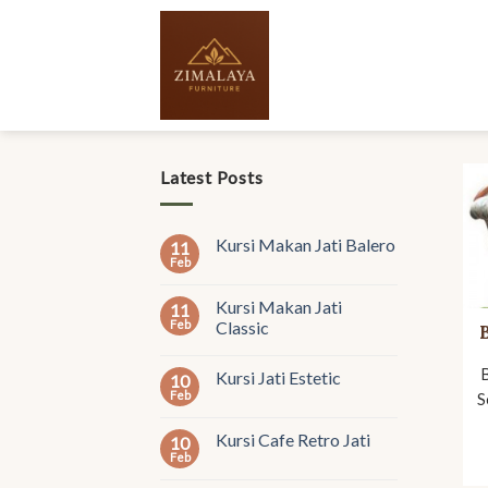
Skip
to
content
Latest Posts
Kursi Makan Jati Balero
11
Feb
Kursi Makan Jati
11
Feb
Classic
Kursi Jati Estetic
10
Feb
S
Kursi Cafe Retro Jati
10
Feb