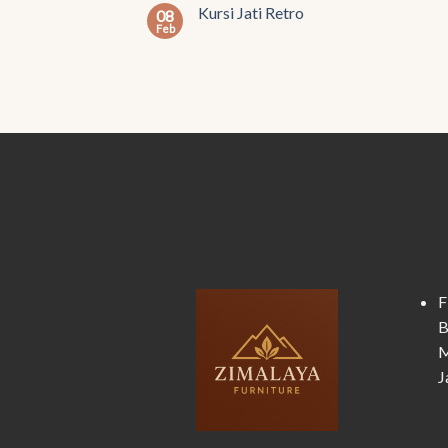
Kursi Jati Retro
08
Feb
F
B
M
J