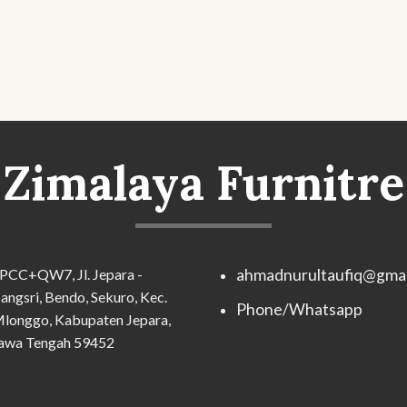
Zimalaya Furnitre
PCC+QW7, Jl. Jepara -
ahmadnurultaufiq@gmai
angsri, Bendo, Sekuro, Kec.
Phone/Whatsapp
longgo, Kabupaten Jepara,
awa Tengah 59452