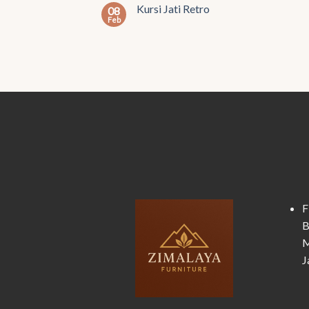
Kursi Jati Retro
08
Feb
F
B
M
J