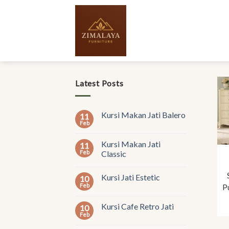
Skip
to
content
Latest Posts
Kursi Makan Jati Balero
11
Feb
Kursi Makan Jati
11
Feb
Classic
Kursi Jati Estetic
10
Feb
P
Kursi Cafe Retro Jati
10
Feb