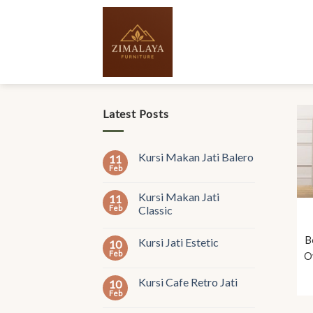
Skip
to
content
Latest Posts
Kursi Makan Jati Balero
11
Feb
Kursi Makan Jati
11
Feb
Classic
B
Kursi Jati Estetic
10
Feb
O
Kursi Cafe Retro Jati
10
Feb