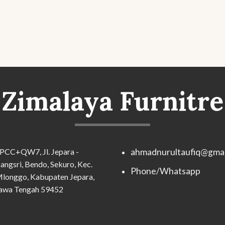
Zimalaya Furnitre
PCC+QW7, Jl. Jepara -
ahmadnurultaufiq@gmai
angsri, Bendo, Sekuro, Kec.
Phone/Whatsapp
longgo, Kabupaten Jepara,
awa Tengah 59452