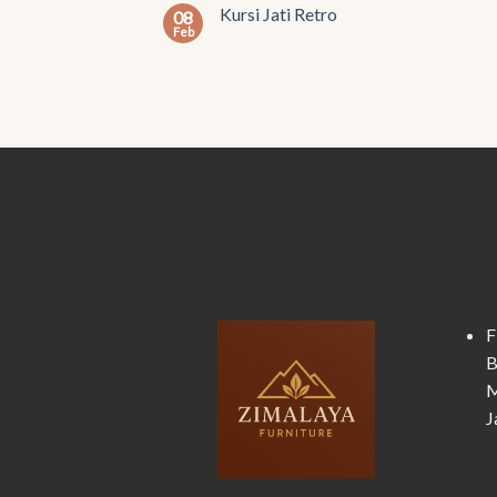
Kursi Jati Retro
08
Feb
F
B
M
J