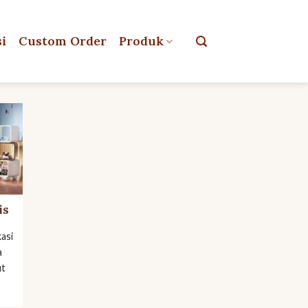
si
Custom Order
Produk
is
asi
a
ut