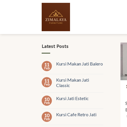
Skip
to
content
Latest Posts
Kursi Makan Jati Balero
11
Feb
Kursi Makan Jati
11
Feb
Classic
Kursi Jati Estetic
10
Feb
Kursi Cafe Retro Jati
10
Feb