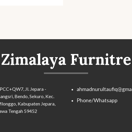
Zimalaya Furnitre
PCC+QW7, Jl. Jepara -
ahmadnurultaufiq@gmai
angsri, Bendo, Sekuro, Kec.
Phone/Whatsapp
longgo, Kabupaten Jepara,
awa Tengah 59452