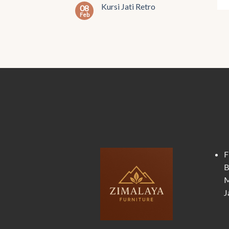
Kursi Jati Retro
08
Feb
F
B
M
J