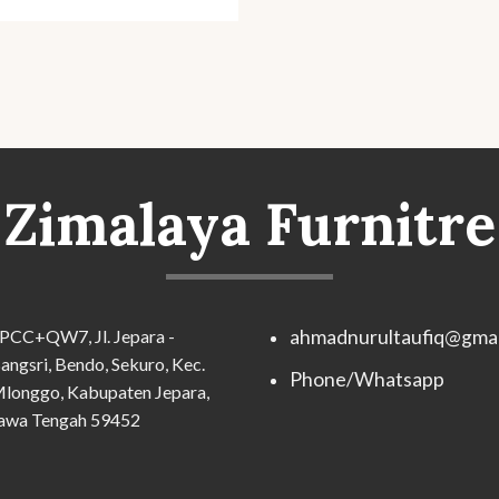
Zimalaya Furnitre
PCC+QW7, Jl. Jepara -
ahmadnurultaufiq@gmai
angsri, Bendo, Sekuro, Kec.
Phone/Whatsapp
longgo, Kabupaten Jepara,
awa Tengah 59452