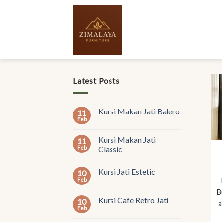
Skip
to
content
Latest Posts
Kursi Makan Jati Balero
11
Feb
Kursi Makan Jati
11
Feb
Classic
Kursi Jati Estetic
10
Feb
B
Kursi Cafe Retro Jati
10
a
Feb