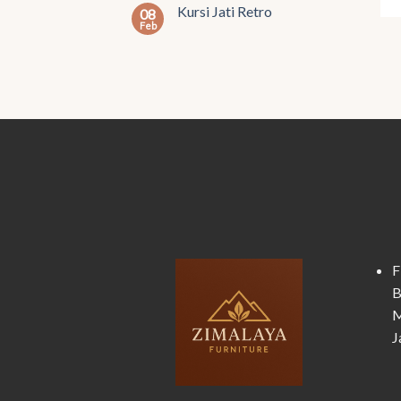
Kursi Jati Retro
08
Feb
F
B
M
J