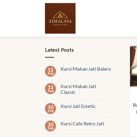
Skip
to
content
Latest Posts
Kursi Makan Jati Balero
11
Feb
Kursi Makan Jati
11
Feb
Classic
B
Kursi Jati Estetic
10
Feb
Kursi Cafe Retro Jati
10
Feb