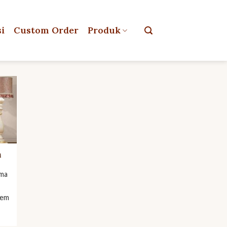
si
Custom Order
Produk
n
ma
tem