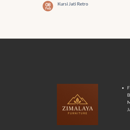
Kursi Jati Retro
08
Feb
F
B
M
J