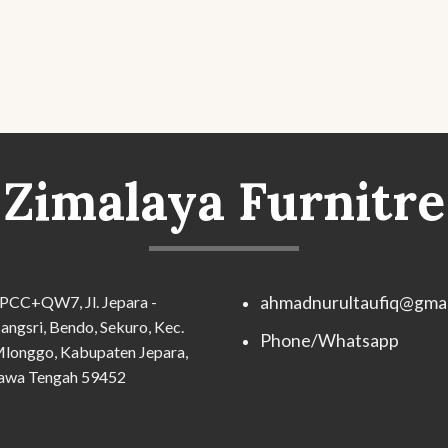
Zimalaya Furnitre
PCC+QW7, Jl. Jepara -
ahmadnurultaufiq@gmai
angsri, Bendo, Sekuro, Kec.
Phone/Whatsapp
longgo, Kabupaten Jepara,
awa Tengah 59452