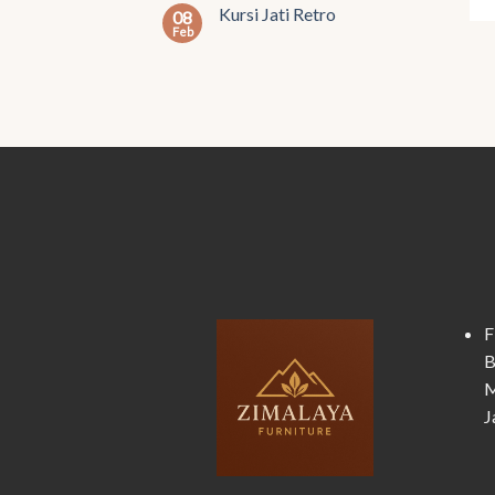
Kursi Jati Retro
08
Feb
F
B
M
J