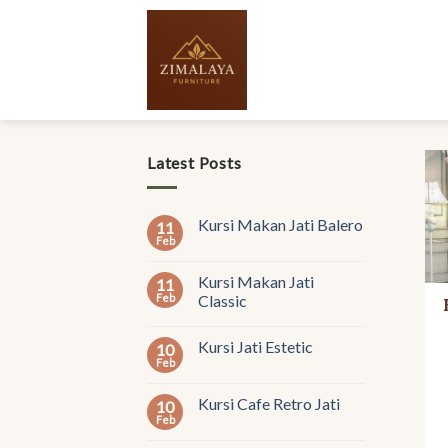
Skip
to
content
Latest Posts
Kursi Makan Jati Balero
11
Feb
Kursi Makan Jati
11
Feb
Classic
Kursi Jati Estetic
10
Feb
Kursi Cafe Retro Jati
10
Feb