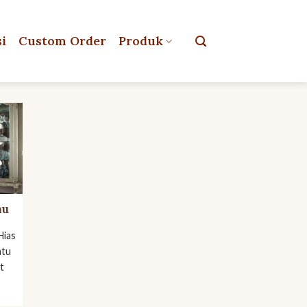
si
Custom Order
Produk
mu
Hias
atu
ut