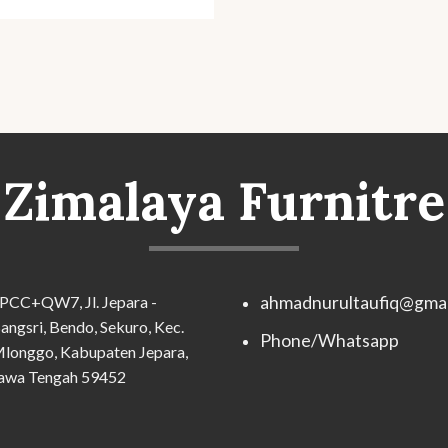
Zimalaya Furnitre
PCC+QW7, Jl. Jepara -
ahmadnurultaufiq@gmai
angsri, Bendo, Sekuro, Kec.
Phone/Whatsapp
longgo, Kabupaten Jepara,
awa Tengah 59452