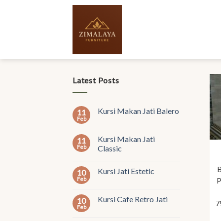
Skip
to
content
Latest Posts
Kursi Makan Jati Balero
11
Feb
Kursi Makan Jati
11
Feb
Classic
B
Kursi Jati Estetic
10
Feb
P
Kursi Cafe Retro Jati
10
7
Feb