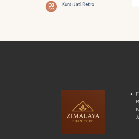
Kursi Jati Retro
08
Feb
F
B
M
J