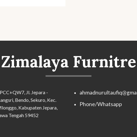
Zimalaya Furnitre
PCC+QW7, Jl. Jepara -
ahmadnurultaufiq@gmai
angsri, Bendo, Sekuro, Kec.
Phone/Whatsapp
longgo, Kabupaten Jepara,
awa Tengah 59452