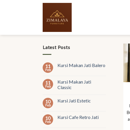
Skip
to
content
Latest Posts
Kursi Makan Jati Balero
11
Feb
Kursi Makan Jati
11
Feb
Classic
Kursi Jati Estetic
10
Feb
B
Kursi Cafe Retro Jati
10
a
Feb