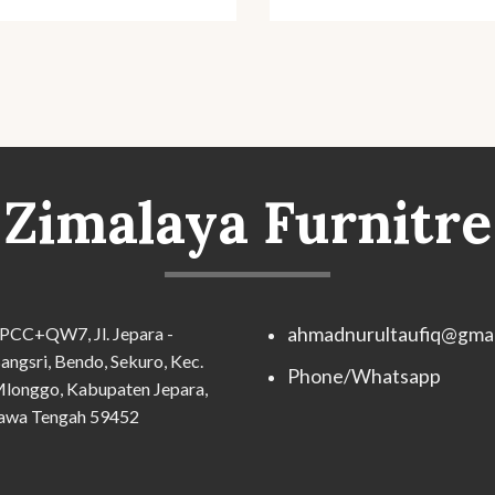
Zimalaya Furnitre
PCC+QW7, Jl. Jepara -
ahmadnurultaufiq@gmai
angsri, Bendo, Sekuro, Kec.
Phone/Whatsapp
longgo, Kabupaten Jepara,
awa Tengah 59452