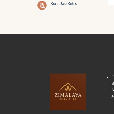
Kursi Jati Retro
08
Feb
F
B
M
J