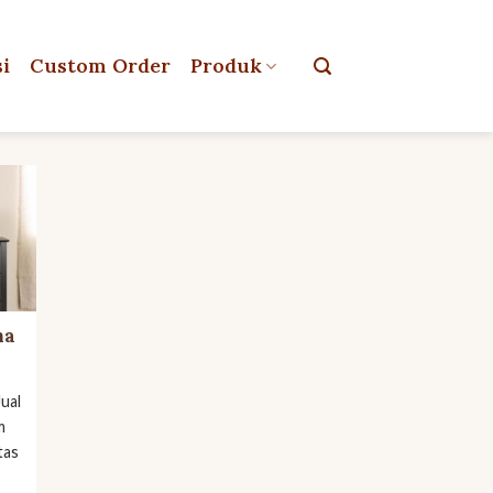
si
Custom Order
Produk
na
ual
m
tas