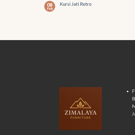
Kursi Jati Retro
08
Feb
F
B
M
J