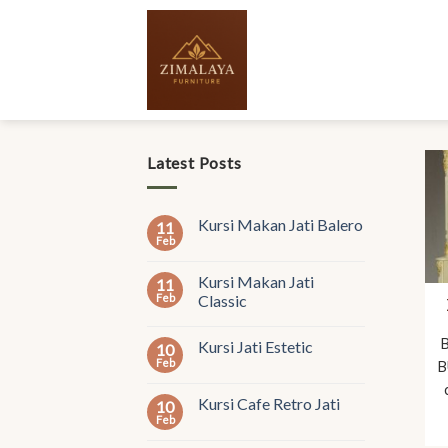
Skip
to
content
Latest Posts
Kursi Makan Jati Balero
11
Feb
Kursi Makan Jati
11
Feb
Classic
Kursi Jati Estetic
10
Feb
B
Kursi Cafe Retro Jati
10
Feb