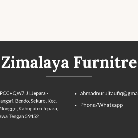
Zimalaya Furnitre
PCC+QW7, Jl. Jepara -
ahmadnurultaufiq@gmai
angsri, Bendo, Sekuro, Kec.
Phone/Whatsapp
longgo, Kabupaten Jepara,
awa Tengah 59452