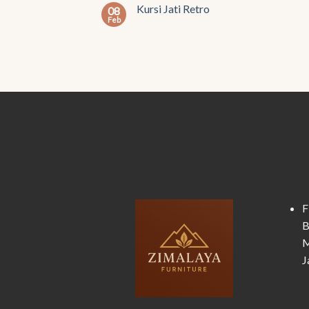
Kursi Jati Retro
08
Feb
F
B
M
J