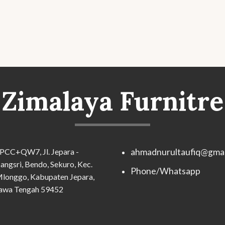
Zimalaya Furnitre
PCC+QW7, Jl. Jepara -
ahmadnurultaufiq@gmai
angsri, Bendo, Sekuro, Kec.
Phone/Whatsapp
longgo, Kabupaten Jepara,
awa Tengah 59452