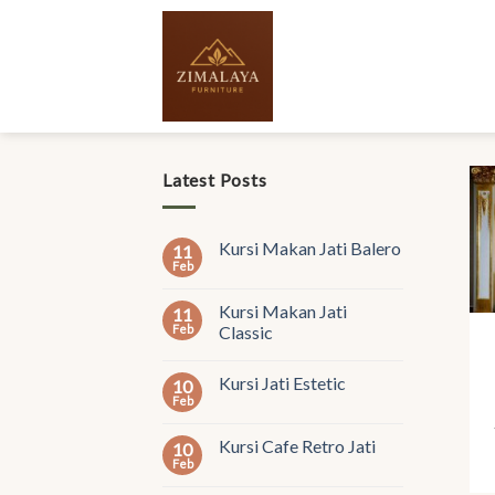
Skip
to
content
Latest Posts
Kursi Makan Jati Balero
11
Feb
Kursi Makan Jati
11
Feb
Classic
Kursi Jati Estetic
10
Feb
Kursi Cafe Retro Jati
10
Feb