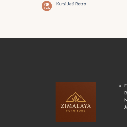
Kursi Jati Retro
08
Feb
F
B
M
J