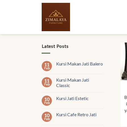
Skip
to
content
Latest Posts
Kursi Makan Jati Balero
11
Feb
Kursi Makan Jati
11
Feb
Classic
B
Kursi Jati Estetic
10
Feb
y
Kursi Cafe Retro Jati
10
Feb