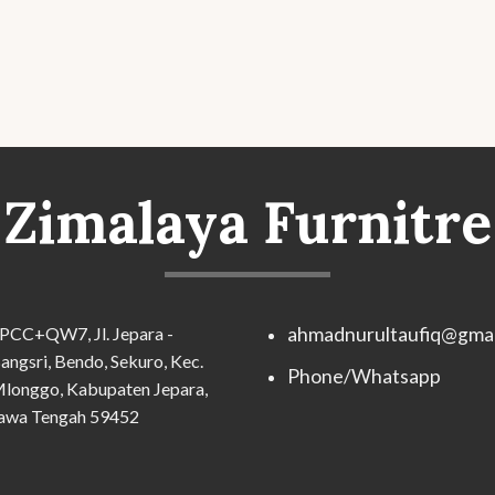
Zimalaya Furnitre
PCC+QW7, Jl. Jepara -
ahmadnurultaufiq@gmai
angsri, Bendo, Sekuro, Kec.
Phone/Whatsapp
longgo, Kabupaten Jepara,
awa Tengah 59452