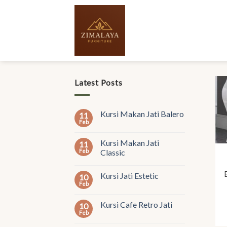
Skip
to
content
Latest Posts
Kursi Makan Jati Balero
11
Feb
Kursi Makan Jati
11
Feb
Classic
Kursi Jati Estetic
10
Feb
Kursi Cafe Retro Jati
10
Feb