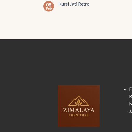
Kursi Jati Retro
08
Feb
F
B
M
J