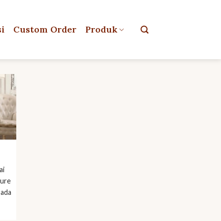
si
Custom Order
Produk
ai
ture
pada