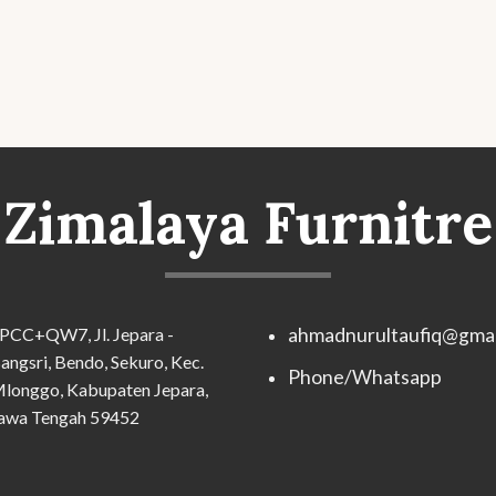
Zimalaya Furnitre
PCC+QW7, Jl. Jepara -
ahmadnurultaufiq@gmai
angsri, Bendo, Sekuro, Kec.
Phone/Whatsapp
longgo, Kabupaten Jepara,
awa Tengah 59452