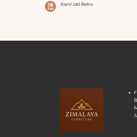
Kursi Jati Retro
08
Feb
F
B
M
J