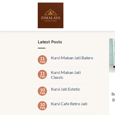
Skip
to
content
Latest Posts
Kursi Makan Jati Balero
11
Feb
Kursi Makan Jati
11
Feb
Classic
Kursi Jati Estetic
10
Feb
B
B
Kursi Cafe Retro Jati
10
Feb