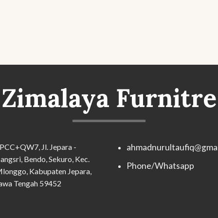
Zimalaya Furnitre
PCC+QW7, Jl. Jepara -
ahmadnurultaufiq@gmai
angsri, Bendo, Sekuro, Kec.
Phone/Whatsapp
longgo, Kabupaten Jepara,
awa Tengah 59452