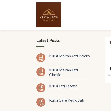
Skip
to
content
Latest Posts
Kursi Makan Jati Balero
11
Feb
Kursi Makan Jati
11
Feb
Classic
d
Kursi Jati Estetic
10
Feb
Kursi Cafe Retro Jati
10
Feb