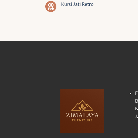
Kursi Jati Retro
08
Feb
F
B
M
J