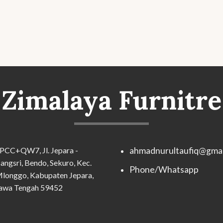
Zimalaya Furnitre
PCC+QW7, Jl. Jepara -
ahmadnurultaufiq@gmai
angsri, Bendo, Sekuro, Kec.
Phone/Whatsapp
longgo, Kabupaten Jepara,
awa Tengah 59452