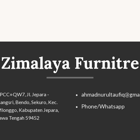
Zimalaya Furnitre
PCC+QW7, Jl. Jepara -
ahmadnurultaufiq@gmai
angsri, Bendo, Sekuro, Kec.
Phone/Whatsapp
longgo, Kabupaten Jepara,
awa Tengah 59452