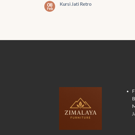
Kursi Jati Retro
08
Feb
F
B
M
J