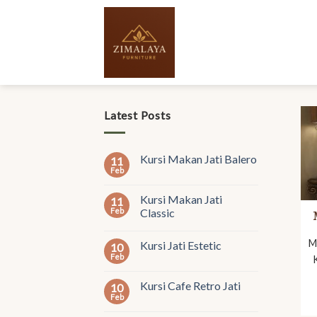
Skip
to
content
Latest Posts
Kursi Makan Jati Balero
11
Feb
Kursi Makan Jati
11
Feb
Classic
M
Kursi Jati Estetic
10
Feb
Kursi Cafe Retro Jati
10
Feb