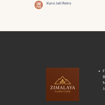
Kursi Jati Retro
08
Feb
F
B
M
J