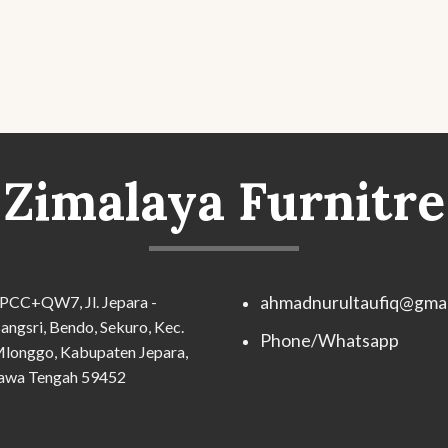
Zimalaya Furnitre
PCC+QW7, Jl. Jepara -
ahmadnurultaufiq@gmai
angsri, Bendo, Sekuro, Kec.
Phone/Whatsapp
longgo, Kabupaten Jepara,
awa Tengah 59452