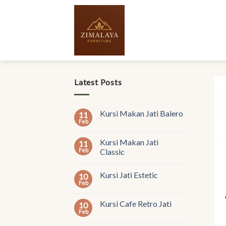
Skip
to
content
Latest Posts
Kursi Makan Jati Balero
11
Feb
Kursi Makan Jati
11
Feb
Classic
Kursi Jati Estetic
10
Feb
Kursi Cafe Retro Jati
10
Feb