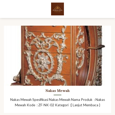
Skip
to
content
Nakas Mewah
Nakas Mewah Spesifikasi Nakas Mewah Nama Produk : Nakas
Mewah Kode : ZF-NK-02 Kategori :[ Lanjut Membaca }