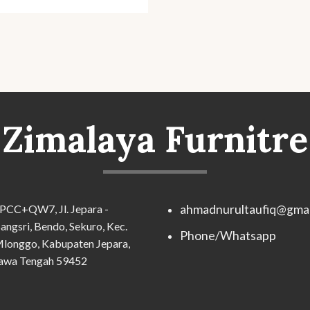
Zimalaya Furnitre
PCC+QW7, Jl. Jepara -
ahmadnurultaufiq@gmai
angsri, Bendo, Sekuro, Kec.
Phone/Whatsapp
longgo, Kabupaten Jepara,
awa Tengah 59452