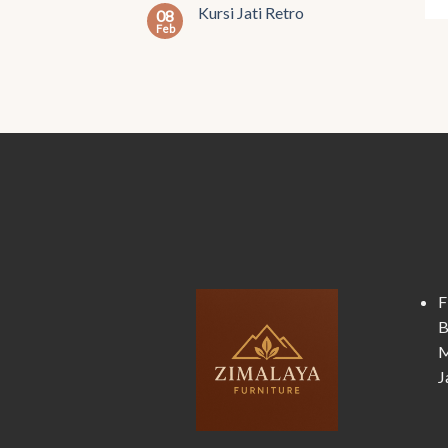
Kursi Jati Retro
08
Feb
F
B
M
J