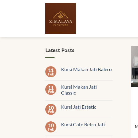
Skip
to
content
Latest Posts
Kursi Makan Jati Balero
11
Feb
Kursi Makan Jati
11
Feb
Classic
Kursi Jati Estetic
10
Feb
Kursi Cafe Retro Jati
10
M
Feb