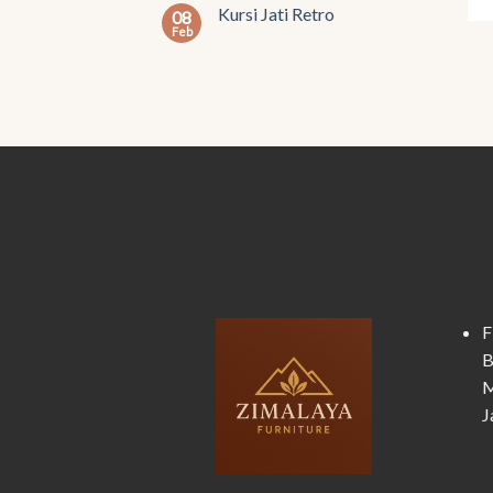
Kursi Jati Retro
08
Feb
F
B
M
J