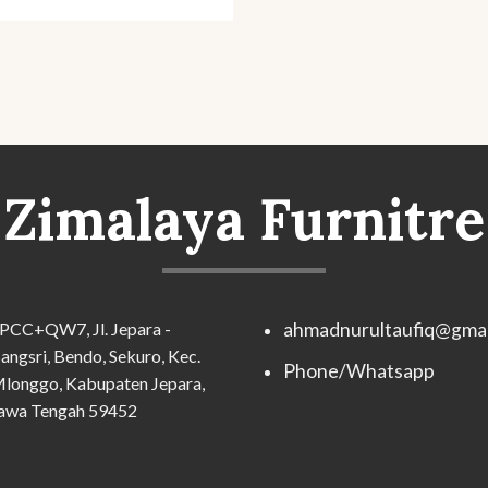
Zimalaya Furnitre
PCC+QW7, Jl. Jepara -
ahmadnurultaufiq@gmai
angsri, Bendo, Sekuro, Kec.
Phone/Whatsapp
longgo, Kabupaten Jepara,
awa Tengah 59452