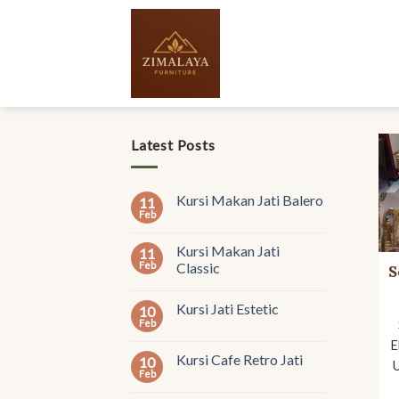
Skip
to
content
Latest Posts
Kursi Makan Jati Balero
11
Feb
Kursi Makan Jati
11
Feb
Classic
S
Kursi Jati Estetic
10
Feb
E
Kursi Cafe Retro Jati
10
Feb