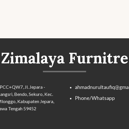
Zimalaya Furnitre
PCC+QW7, Jl. Jepara -
ahmadnurultaufiq@gmai
angsri, Bendo, Sekuro, Kec.
Phone/Whatsapp
longgo, Kabupaten Jepara,
awa Tengah 59452