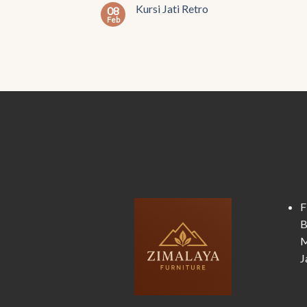
Kursi Jati Retro
08
Feb
F
B
M
J