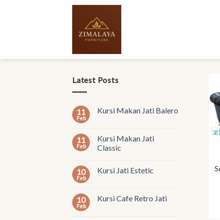
Skip
to
content
Latest Posts
Kursi Makan Jati Balero
11
Feb
Kursi Makan Jati
11
Feb
Classic
S
Kursi Jati Estetic
10
Feb
Kursi Cafe Retro Jati
10
Feb