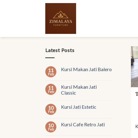
Skip
to
content
Latest Posts
Kursi Makan Jati Balero
11
Feb
Kursi Makan Jati
11
Feb
Classic
Kursi Jati Estetic
10
Feb
Kursi Cafe Retro Jati
10
K
Feb