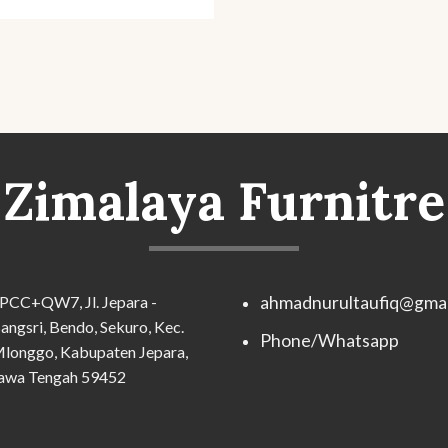
Zimalaya Furnitre
PCC+QW7, Jl. Jepara -
ahmadnurultaufiq@gmai
angsri, Bendo, Sekuro, Kec.
Phone/Whatsapp
longgo, Kabupaten Jepara,
awa Tengah 59452