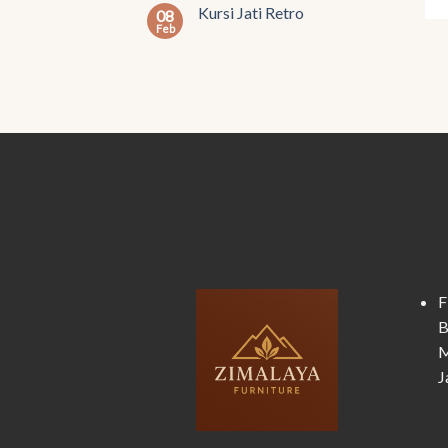
Kursi Jati Retro
08
Feb
F
B
M
J