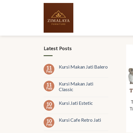
Skip
to
content
Latest Posts
Kursi Makan Jati Balero
11
Feb
Kursi Makan Jati
11
Feb
Classic
T
T
Kursi Jati Estetic
10
Feb
T
Kursi Cafe Retro Jati
10
Feb