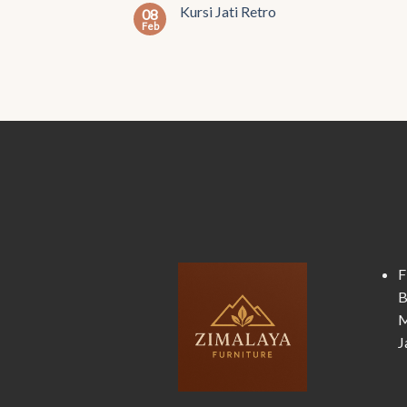
Kursi Jati Retro
08
Feb
F
B
M
J