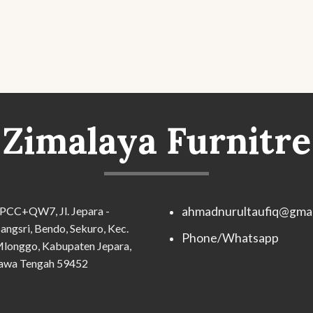
Zimalaya Furnitre
PCC+QW7, Jl. Jepara -
ahmadnurultaufiq@gmai
angsri, Bendo, Sekuro, Kec.
Phone/Whatsapp
longgo, Kabupaten Jepara,
awa Tengah 59452