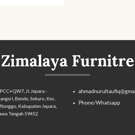
Zimalaya Furnitre
PCC+QW7, Jl. Jepara -
ahmadnurultaufiq@gmai
angsri, Bendo, Sekuro, Kec.
Phone/Whatsapp
longgo, Kabupaten Jepara,
awa Tengah 59452