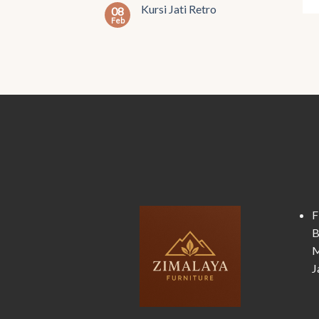
Kursi Jati Retro
08
Feb
F
B
M
J