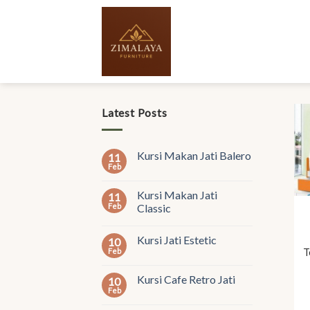
Skip
to
content
Latest Posts
Kursi Makan Jati Balero
11
Feb
Kursi Makan Jati
11
Feb
Classic
Kursi Jati Estetic
10
Feb
T
Kursi Cafe Retro Jati
10
Feb