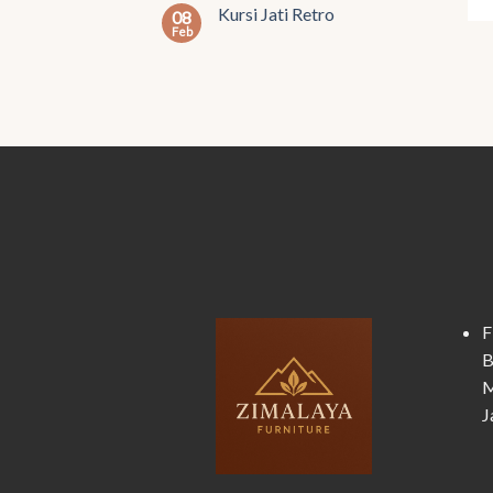
Kursi Jati Retro
08
Feb
F
B
M
J