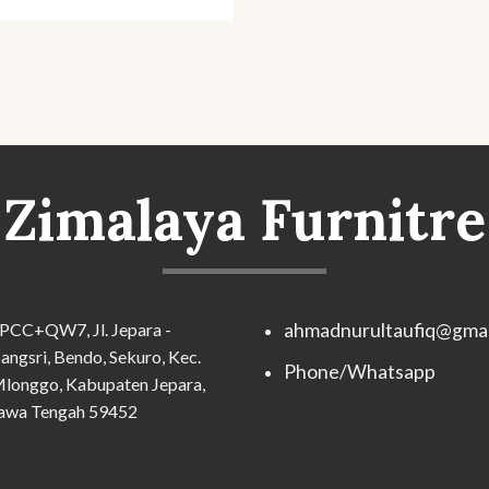
Zimalaya Furnitre
PCC+QW7, Jl. Jepara -
ahmadnurultaufiq@gmai
angsri, Bendo, Sekuro, Kec.
Phone/Whatsapp
longgo, Kabupaten Jepara,
awa Tengah 59452