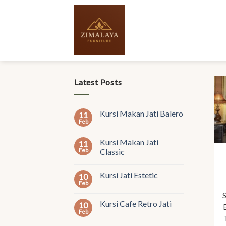
Skip
to
content
Latest Posts
Kursi Makan Jati Balero
11
Feb
Kursi Makan Jati
11
Feb
Classic
Kursi Jati Estetic
10
Feb
Kursi Cafe Retro Jati
10
Feb