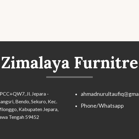
Zimalaya Furnitre
PCC+QW7, Jl. Jepara -
ahmadnurultaufiq@gmai
angsri, Bendo, Sekuro, Kec.
Phone/Whatsapp
longgo, Kabupaten Jepara,
awa Tengah 59452