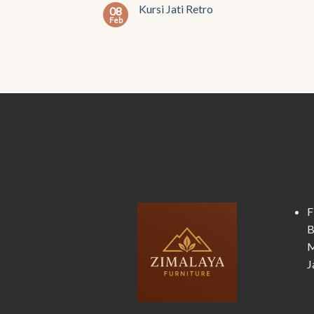
Kursi Jati Retro
08
Feb
F
B
M
J