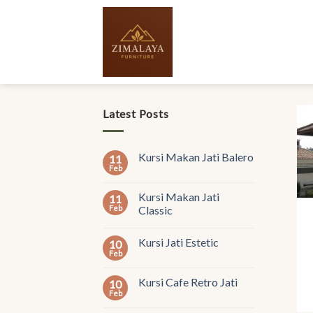
Skip
to
content
Latest Posts
Kursi Makan Jati Balero
11
Feb
Kursi Makan Jati
11
Feb
Classic
Kursi Jati Estetic
10
Feb
Kursi Cafe Retro Jati
10
Feb