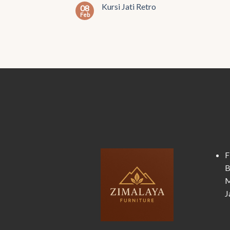
Kursi Jati Retro
08
Feb
F
B
M
J