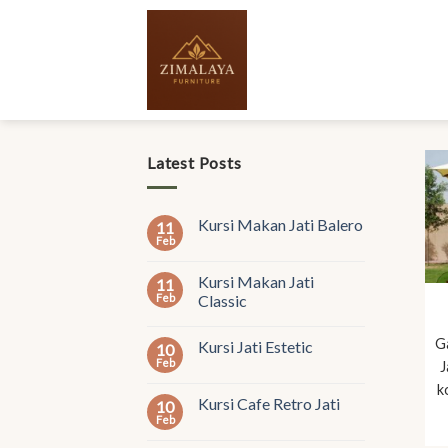
Skip
to
content
Latest Posts
Kursi Makan Jati Balero
11
Feb
Kursi Makan Jati
11
Feb
Classic
G
Kursi Jati Estetic
10
Feb
J
k
Kursi Cafe Retro Jati
10
Feb