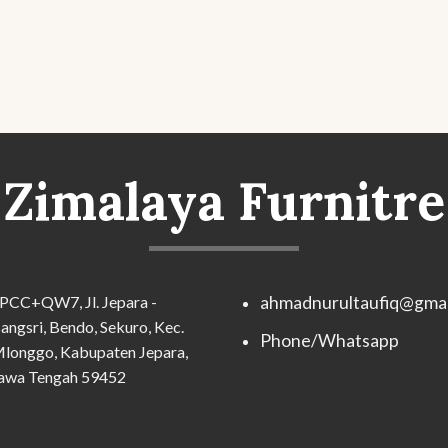
Zimalaya Furnitre
PCC+QW7, Jl. Jepara -
ahmadnurultaufiq@gmai
angsri, Bendo, Sekuro, Kec.
Phone/Whatsapp
longgo, Kabupaten Jepara,
awa Tengah 59452