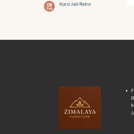
Kursi Jati Retro
08
Feb
F
B
M
J