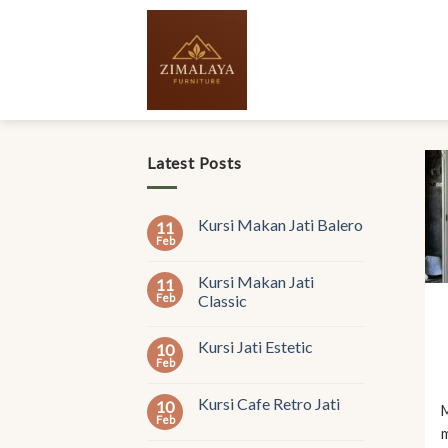
Skip
to
content
Latest Posts
Kursi Makan Jati Balero
11
Feb
Kursi Makan Jati
11
Feb
Classic
Kursi Jati Estetic
10
Feb
Kursi Cafe Retro Jati
10
Feb
m