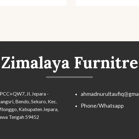
Zimalaya Furnitre
PCC+QW7, Jl. Jepara -
ahmadnurultaufiq@gmai
angsri, Bendo, Sekuro, Kec.
Phone/Whatsapp
longgo, Kabupaten Jepara,
awa Tengah 59452