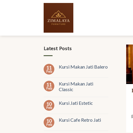
Skip
to
content
Latest Posts
Kursi Makan Jati Balero
11
Feb
Kursi Makan Jati
11
Feb
Classic
Kursi Jati Estetic
10
Feb
Kursi Cafe Retro Jati
10
Feb