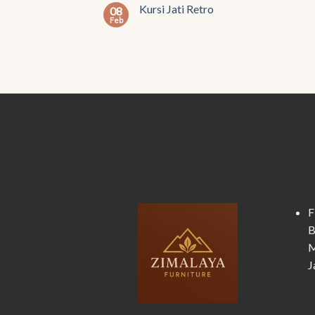
Kursi Jati Retro
08
Feb
F
B
M
J