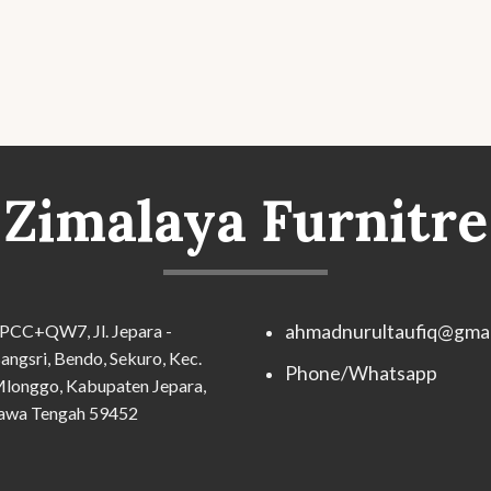
Zimalaya Furnitre
PCC+QW7, Jl. Jepara -
ahmadnurultaufiq@gmai
angsri, Bendo, Sekuro, Kec.
Phone/Whatsapp
longgo, Kabupaten Jepara,
awa Tengah 59452