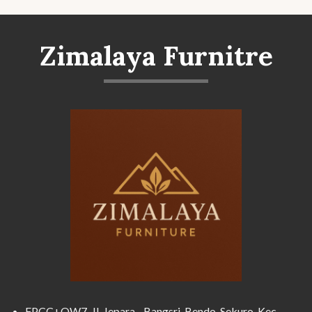
Zimalaya Furnitre
FPCC+QW7, Jl. Jepara - Bangsri, Bendo, Sekuro, Kec.