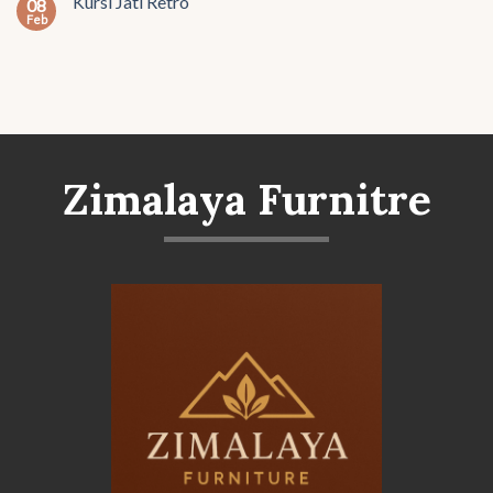
Kursi Jati Retro
08
Feb
Zimalaya Furnitre