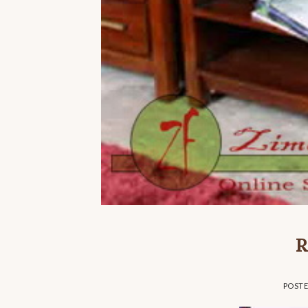
R
POST