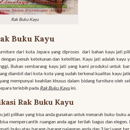
Rak Buku Kayu
ak Buku Kayu
rniture dari kota Jepara yang diproses dari bahan kayu jati pil
 dengan penuh ketekunan dan ketelitian. Kayu jati adalah kayu 
tinggi, Bukan sembarang kayu jati yang kami produksi untuk ba
 yang diambil dari kota-kota yang sudah terkenal kualitas kayu jati
i yang mempunyai keahlian khusus dalam bidang furniture oleh s
 Jepara terlebih pada
Rak Buku Kayu
ini.
ikasi Rak Buku Kayu
yu jati pilihan yang bisa anda gunakan untuk menaruh buku-buku 
 bisa mempercantik ruangan anda agar terilah bagus dan elegen.
empati buku atau barang-barang pajangan anda dan 3 laci yang ber