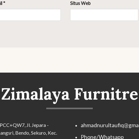
il
*
Situs Web
Zimalaya Furnitre
PCC+QW7, Jl. Jepara -
ahmadnurultaufiq@gmai
angsri, Bendo, Sekuro, Kec.
Phone/Whatsapp