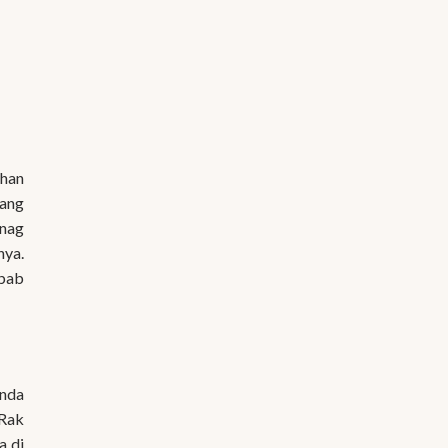
ihan
yang
rnag
nya.
ebab
anda
 Rak
a di