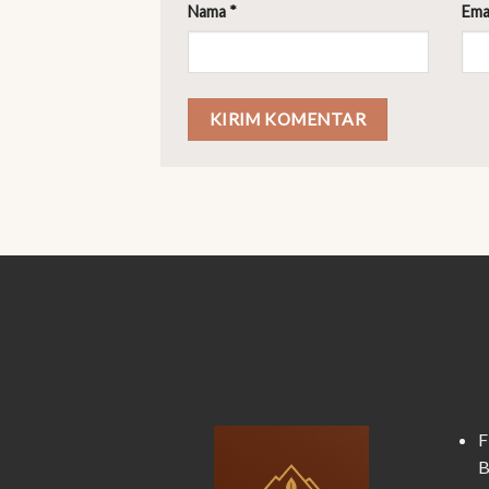
Nama
*
Ema
F
B