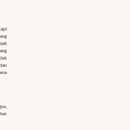
tapi
yang
udah
rang
idak
 dan
rena
gus,
ahan