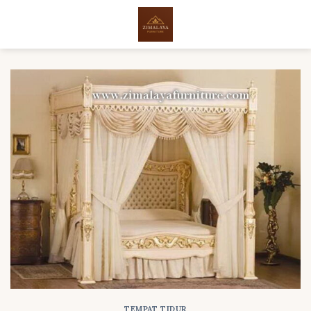
Skip
to
content
TEMPAT TIDUR