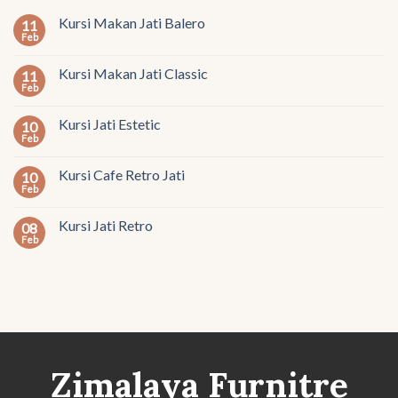
Kursi Makan Jati Balero
11
Feb
Kursi Makan Jati Classic
11
Feb
Kursi Jati Estetic
10
Feb
Kursi Cafe Retro Jati
10
Feb
Kursi Jati Retro
08
Feb
Zimalaya Furnitre