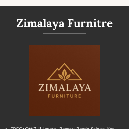
Zimalaya Furnitre
FPCC+QW7, Jl. Jepara - Bangsri, Bendo, Sekuro, Kec.