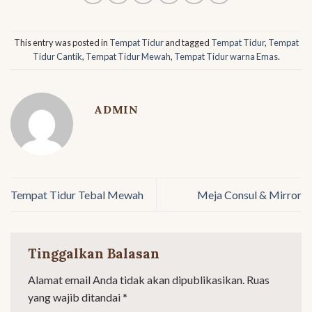
This entry was posted in
Tempat Tidur
and tagged
Tempat Tidur
,
Tempat
Tidur Cantik
,
Tempat Tidur Mewah
,
Tempat Tidur warna Emas
.
ADMIN
Tempat Tidur Tebal Mewah
Meja Consul & Mirror
Tinggalkan Balasan
Alamat email Anda tidak akan dipublikasikan.
Ruas
yang wajib ditandai
*