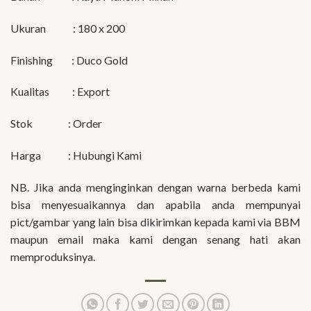
Ukuran : 180 x 200
Finishing : Duco Gold
Kualitas : Export
Stok : Order
Harga : Hubungi Kami
NB. Jika anda menginginkan dengan warna berbeda kami
bisa menyesuaikannya dan apabila anda mempunyai
pict/gambar yang lain bisa dikirimkan kepada kami via BBM
maupun email maka kami dengan senang hati akan
memproduksinya.