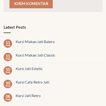
Latest Posts
Kursi Makan Jati Balero
11
Feb
Kursi Makan Jati Classic
11
Feb
Kursi Jati Estetic
10
Feb
Kursi Cafe Retro Jati
10
Feb
Kursi Jati Retro
08
Feb