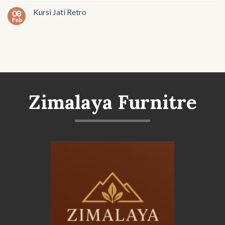
Kursi Jati Retro
08
Feb
Zimalaya Furnitre