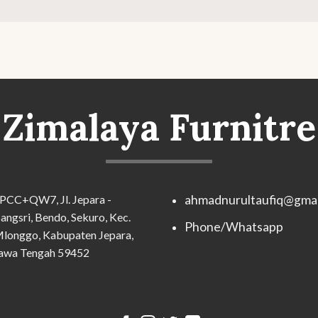
Zimalaya Furnitre
PCC+QW7, Jl. Jepara -
ahmadnurultaufiq@gmai
angsri, Bendo, Sekuro, Kec.
Phone/Whatsapp
longgo, Kabupaten Jepara,
awa Tengah 59452