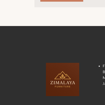
F
B
M
J