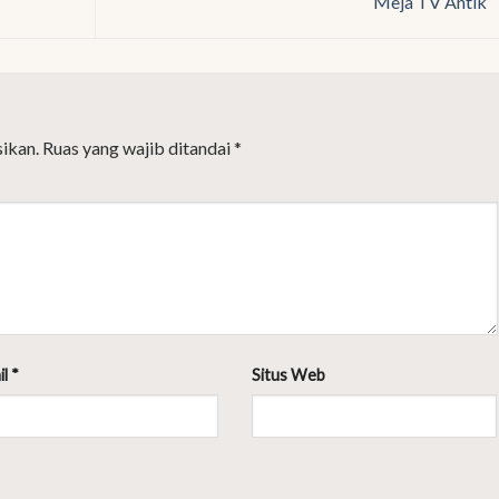
Meja TV Antik
ikan.
Ruas yang wajib ditandai
*
il
*
Situs Web