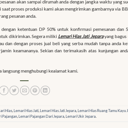
g pesanan akan sampai dirumah anda dengan jangka waktu yang s
nti saat proses produksi kami akan mengirimkan gambarnya via 
rang pesanan anda.
r dengan ketentuan DP 50% untuk konfirmasi pemesanan dan 
ntuk dikirimkan. Segera miliki
Lemari Hias Jati Jepara
yang bagus 
kau dan dengan proses jual beli yang serba mudah tanpa anda ke
rjamin keamananya. Sekian dan terimakasih atas kunjungan and
sa langsung menghubungi kealamat kami.
ari Hias
,
Lemari Hias Jati
,
Lemari Hias Jati Jepara
,
Lemari Hias Ruang Tamu Kayu J
i Pajangan
,
Lemari Pajangan Dari Jepara
,
Lemari Ukir Jepara
.