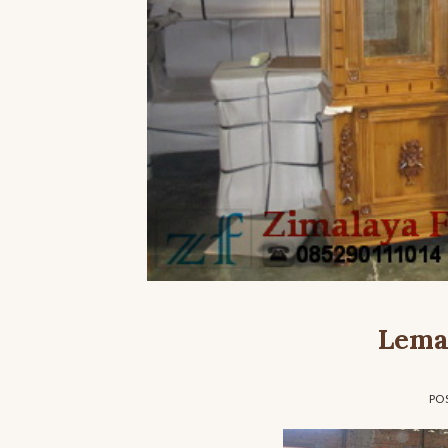
Lemar
PO