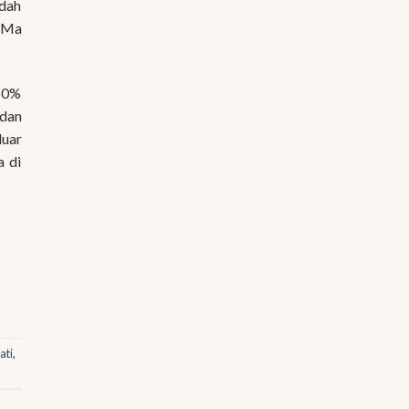
udah
BBMa
50%
dan
luar
a di
ati
,