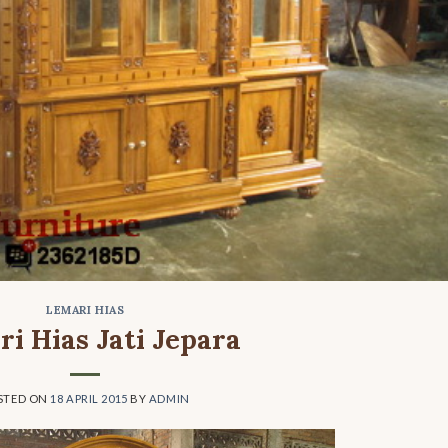
LEMARI HIAS
i Hias Jati Jepara
STED ON
18 APRIL 2015
BY
ADMIN