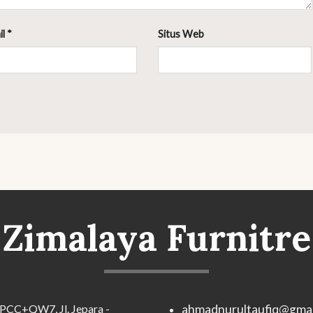
il
*
Situs Web
Zimalaya Furnitre
PCC+QW7, Jl. Jepara -
ahmadnurultaufiq@gmai