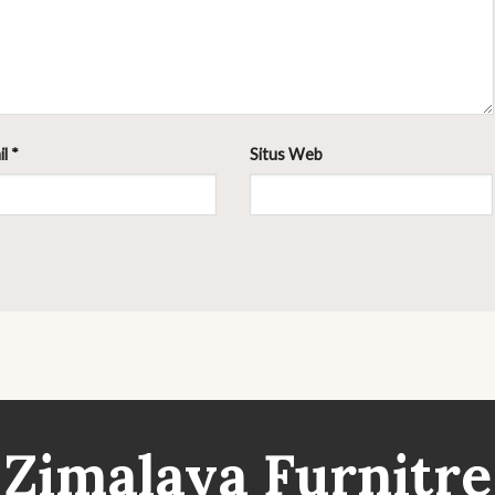
il
*
Situs Web
Zimalaya Furnitre