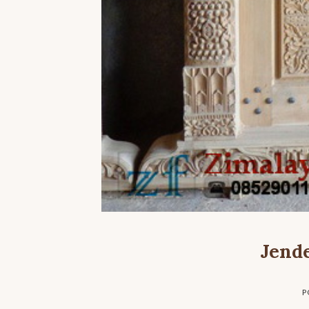
Jend
P