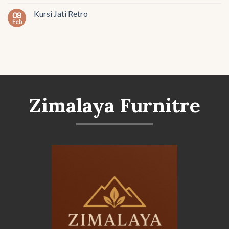
Kursi Jati Retro
08
Feb
Zimalaya Furnitre