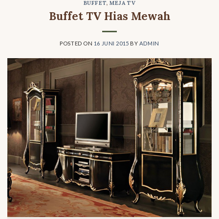
BUFFET
,
MEJA TV
Buffet TV Hias Mewah
POSTED ON
16 JUNI 2015
BY
ADMIN