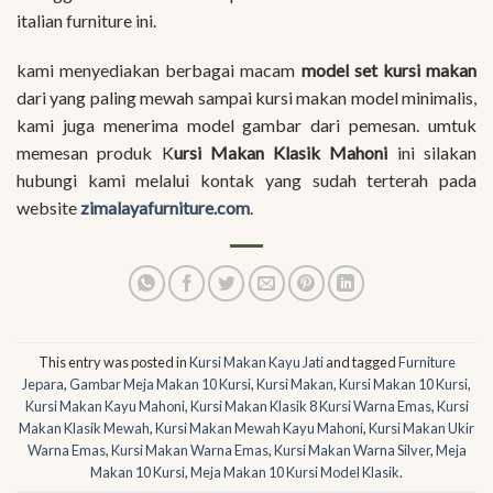
italian furniture ini.
kami menyediakan berbagai macam
model set kursi makan
dari yang paling mewah sampai kursi makan model minimalis,
kami juga menerima model gambar dari pemesan. umtuk
memesan produk K
ursi Makan Klasik Mahoni
ini silakan
hubungi kami melalui kontak yang sudah terterah pada
website
zimalayafurniture.com
.
This entry was posted in
Kursi Makan Kayu Jati
and tagged
Furniture
Jepara
,
Gambar Meja Makan 10 Kursi
,
Kursi Makan
,
Kursi Makan 10 Kursi
,
Kursi Makan Kayu Mahoni
,
Kursi Makan Klasik 8 Kursi Warna Emas
,
Kursi
Makan Klasik Mewah
,
Kursi Makan Mewah Kayu Mahoni
,
Kursi Makan Ukir
Warna Emas
,
Kursi Makan Warna Emas
,
Kursi Makan Warna Silver
,
Meja
Makan 10 Kursi
,
Meja Makan 10 Kursi Model Klasik
.