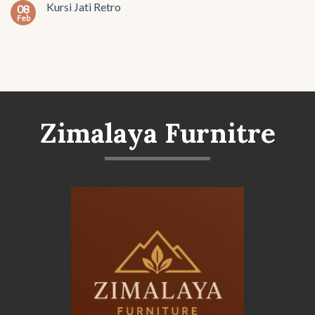
Kursi Jati Retro
08
Feb
Zimalaya Furnitre