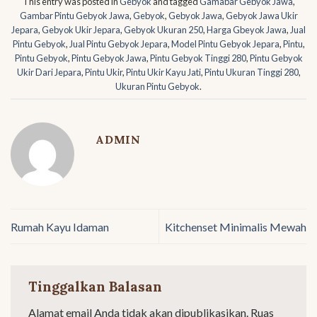
This entry was posted in
Gebyok
and tagged
Gamabar Gebyok Jawa
,
Gambar Pintu Gebyok Jawa
,
Gebyok
,
Gebyok Jawa
,
Gebyok Jawa Ukir
Jepara
,
Gebyok Ukir Jepara
,
Gebyok Ukuran 250
,
Harga Gbeyok Jawa
,
Jual
Pintu Gebyok
,
Jual Pintu Gebyok Jepara
,
Model Pintu Gebyok Jepara
,
Pintu
,
Pintu Gebyok
,
Pintu Gebyok Jawa
,
Pintu Gebyok Tinggi 280
,
Pintu Gebyok
Ukir Dari Jepara
,
Pintu Ukir
,
Pintu Ukir Kayu Jati
,
Pintu Ukuran Tinggi 280
,
Ukuran Pintu Gebyok
.
ADMIN
Rumah Kayu Idaman
Kitchenset Minimalis Mewah
Tinggalkan Balasan
Alamat email Anda tidak akan dipublikasikan.
Ruas