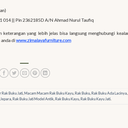
kan)
1 014 || Pin 2362185D A/N Ahmad Nurul Taufiq
 keterangan yang lebih jelas bisa langsung menghubungi keal
 anda di
www.zimalayafurniture.com
 Rak Buku Jati
,
Macam Macam Rak Buku Kayu
,
Rak Buku
,
Rak Buku Ada Lacinya
 Jepara
,
Rak Buku Jati Model Antik
,
Rak Buku Kayu
,
Rak Buku Kayu Jati
.