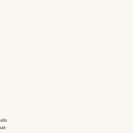
alis
bat-