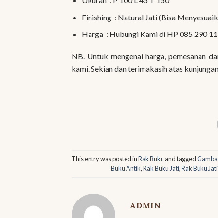
Ukuran : P 100 L 45 T 150
Finishing : Natural Jati (Bisa Menyesuai
Harga : Hubungi Kami di HP 085 290 11
NB. Untuk mengenai harga, pemesanan dan
kami. Sekian dan terimakasih atas kunjungan
This entry was posted in
Rak Buku
and tagged
Gambar
Buku Antik
,
Rak Buku Jati
,
Rak Buku Jati
ADMIN