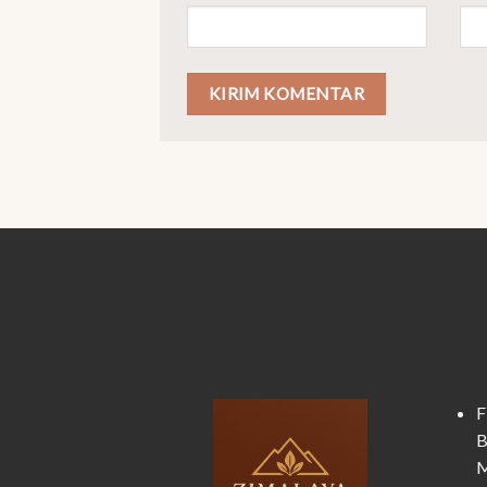
F
B
M