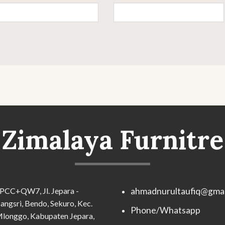
Zimalaya Furnitre
PCC+QW7, Jl. Jepara -
ahmadnurultaufiq@gmai
angsri, Bendo, Sekuro, Kec.
Phone/Whatsapp
longgo, Kabupaten Jepara,