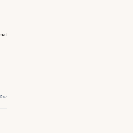
amat
,
Rak