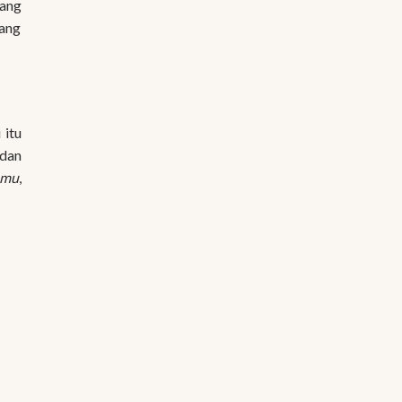
yang
yang
 itu
 dan
amu
,