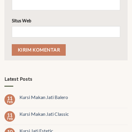
Situs Web
Latest Posts
Kursi Makan Jati Balero
11
Feb
Kursi Makan Jati Classic
11
Feb
Kursi Jati Estetic
10