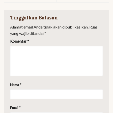
Tinggalkan Balasan
Alamat email Anda tidak akan dipublikasikan.
Ruas
yang wajib ditandai
*
Komentar
*
Nama
*
Email
*