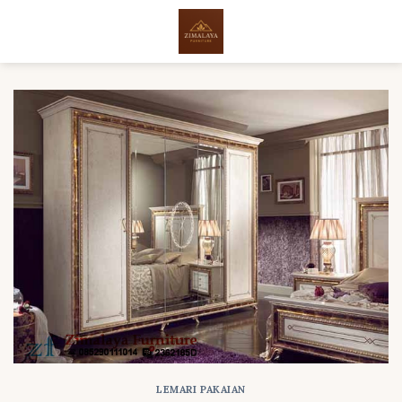
Skip
to
content
LEMARI PAKAIAN