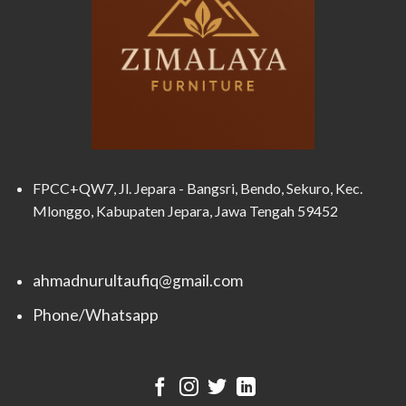
FPCC+QW7, Jl. Jepara - Bangsri, Bendo, Sekuro, Kec.
Mlonggo, Kabupaten Jepara, Jawa Tengah 59452
ahmadnurultaufiq@gmail.com
Phone/Whatsapp