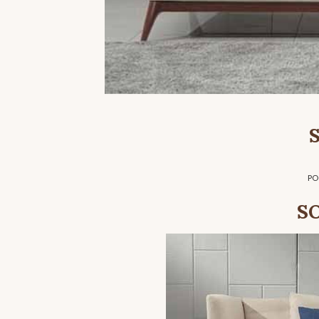
S
PO
S