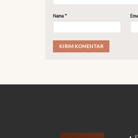
Nama
*
Ema
F