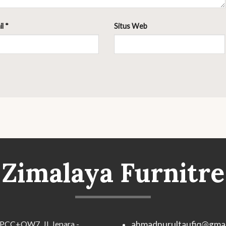
il
*
Situs Web
Zimalaya Furnitre
PCC+QW7, Jl. Jepara -
ahmadnurultaufiq@gmai